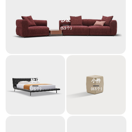
沙发
(53
个
)
软床
小件
(25
个
)
(83
个
)