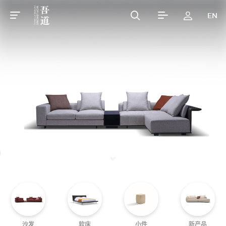
EN
沙发
软床
小件
新产品