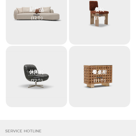
新产品
餐椅
(12
个
)
(21
个
)
休闲椅
餐桌柜
(22
个
)
(11
个
)
SERVICE HOTLINE