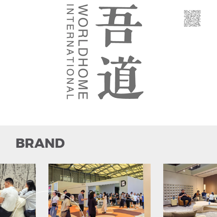
沙发
软床
sofa
Upholstered bed
小件
新产品
smallware
New product
BRAND
餐椅
休闲椅
dining chair
recliner