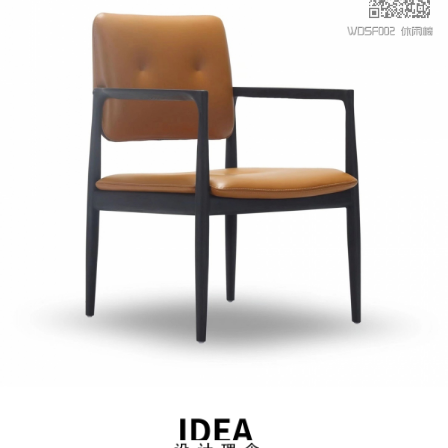
小件
新产品
smallware
New product
餐椅
休闲椅
dining chair
recliner
餐桌柜
Dining table with