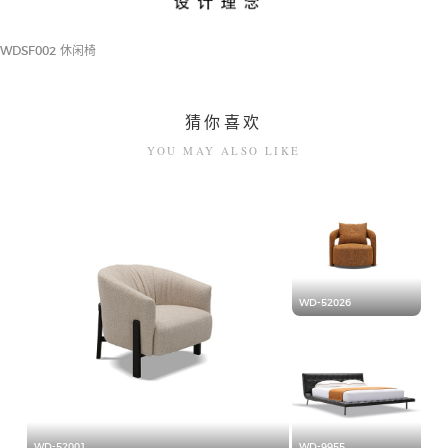
cabinet
WDSF002 休闲椅
猜你喜欢
YOU MAY ALSO LIKE
WD-52026
WD-52001
WD-9955