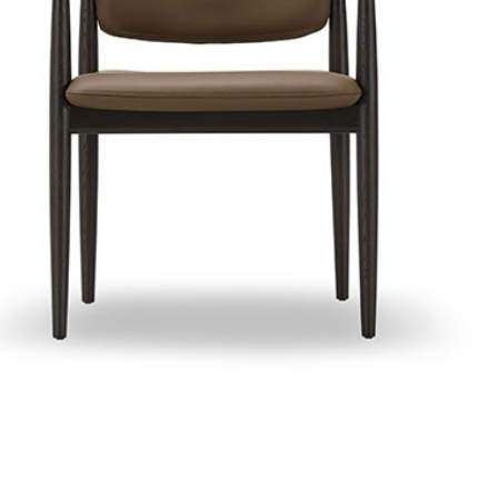
软床
Upholstered bed
餐椅
dining chair