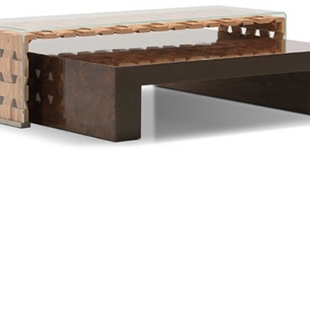
软床
Upholstered bed
餐椅
dining chair