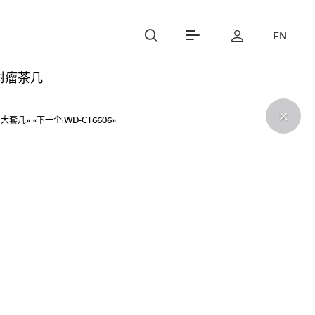
EN
树瘤茶几
:
大套几»
«下一个:
WD-CT6606»