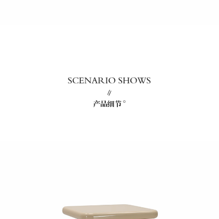
dining chair
recliner
餐桌柜
Dining table with
cabinet