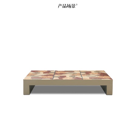
sofa
Upholstered bed
小件
新产品
smallware
New product
餐椅
休闲椅
dining chair
recliner