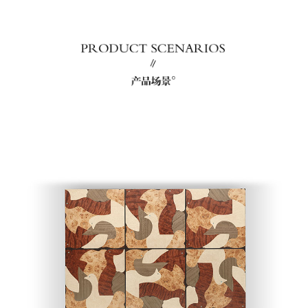
餐桌柜
Dining table with
cabinet