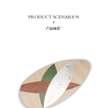
smallware
New product
餐椅
休闲椅
dining chair
recliner
餐桌柜
Dining table with
cabinet