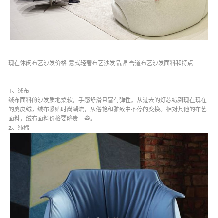
现在休闲布艺沙发价格 意式轻奢布艺沙发品牌 吾道布艺沙发面料和特点
餐椅
休闲椅
dining chair
recliner
1、绒布
绒布面料的沙发质地柔软，手感舒滑且富有弹性。从过去的灯芯绒到现在现在
的麂皮绒，绒布紧贴时尚潮流，从俗艳和雅致中不停的变换。相对其他的布艺
面料，绒布面料价格要略贵一些。
2、纯棉
餐桌柜
Dining table with
cabinet