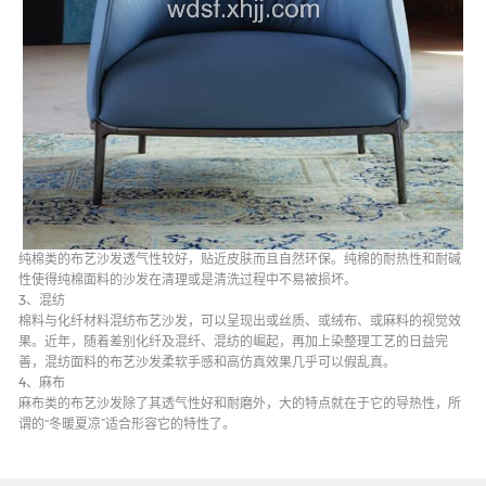
纯棉类的布艺沙发透气性较好，贴近皮肤而且自然环保。纯棉的耐热性和耐碱
性使得纯棉面料的沙发在清理或是清洗过程中不易被损坏。
3、混纺
棉料与化纤材料混纺布艺沙发，可以呈现出或丝质、或绒布、或麻料的视觉效
果。近年，随着差别化纤及混纤、混纺的崛起，再加上染整理工艺的日益完
善，混纺面料的布艺沙发柔软手感和高仿真效果几乎可以假乱真。
4、麻布
麻布类的布艺沙发除了其透气性好和耐磨外，大的特点就在于它的导热性，所
谓的“冬暖夏凉”适合形容它的特性了。