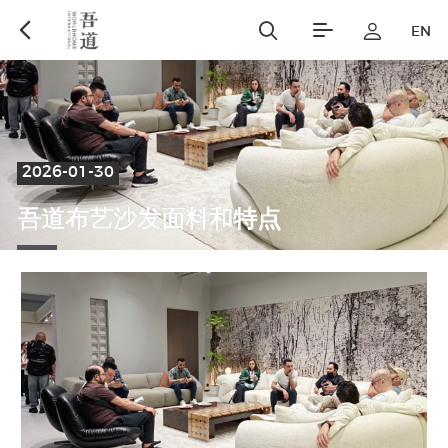
EN
沙发
软床
2026-01-30
sofa
Upholstered bed
吾
道
布
艺
沙
发
面
料
和
特
点
小件
新产品
smallware
New product