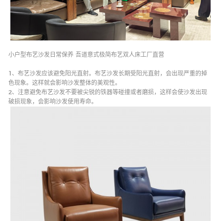
小件
新产品
小户型布艺沙发日常保养 吾道意式极简布艺双人床工厂直营
smallware
New product
1、布艺沙发应该避免阳光直射。布艺沙发长期受阳光直射，会出现严重的掉
色现象。这样就会影响沙发整体的美观性。
2、注意避免布艺沙发不要被尖锐的铁器等碰撞或者磨损，这样会使沙发出现
破损现象，会影响沙发使用寿命。
餐椅
休闲椅
dining chair
recliner