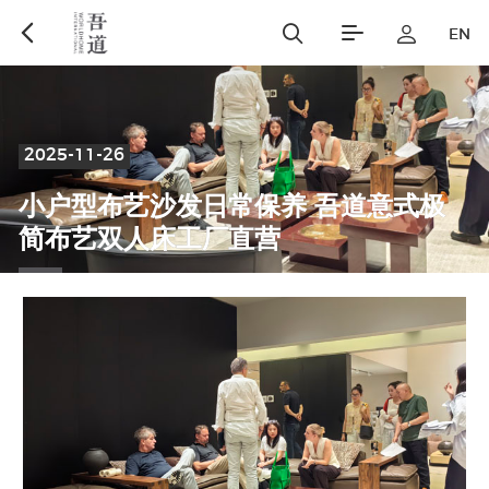
EN
2025-11-26
小
户
型
布
艺
沙
发
日
常
保
养
吾
道
意
式
极
简
布
艺
双
人
床
工
厂
直
营
沙发
软床
sofa
Upholstered bed