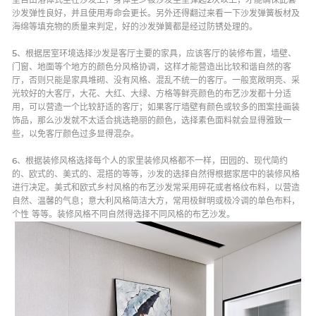
沙发弹性良好，并且使用寿命会更长。另外还得翻过来看一下沙发弹簧板材及
海绵等填充物的质量来判定，好的沙发弹簧都是经过防锈处理的。
5、根据居室环境选择沙发是客厅主要的家具，应该客厅的装修布置，墙壁、
门窗、地面等个地方的颜色分风格协调，这样才能营造出比较和谐自然的客
厅，否则只能是家具堆砌、没有风格、混乱不统一的客厅。一般宽敞明亮、采
光较好的大客厅，大花、大红、大绿、方格等鲜亮颜色的布艺沙发都十分适
用，可以营造一个比较舒适的客厅；如果客厅墙壁有颜色或较多的图案挂画装
饰品，那么沙发就不太适合挑选艳丽的颜色，选择素色面料就会显得雅致一
些，以免客厅颜色过多显得混杂。
6、根据装修风格选择每个人的家里装修风格都不一样，田园的、现代简约
的、欧式的、美式的、混搭的等等，沙发的选择自然得根据家居中的装修风格
进行决定。美式和欧式乡村风格的布艺沙发常采用碎花或者格纹布料，以营造
自然、温馨的气息；意大利风格简洁大方，常用极鲜明或极冷调的单色布料，
个性 等等。装修风格不同自然得选择不同风格的布艺沙发。