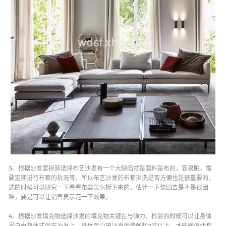
餐椅
休闲椅
dining chair
recliner
3、根据沙发套拆卸选择布艺沙发有一个大缺陷就是面料是布的，容易脏，需
要定期进行布套的拆洗等，所以布艺沙发的布套拆洗是否方便也是很重要的，
餐桌柜
选的时候可以研究一下看看布套怎么拆下来的，估计一下装回去是不是很困
Dining table with
难，要是可以让销售员示范一下效果。
cabinet
4、根据沙发填充物选择沙发的填充物关键在与弹力，检验的时候可以让身体
呈自由落体式坐在沙发上，身体至少被沙发坐垫弹起2次以上，才能确保此套