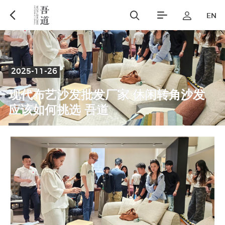
EN
2025-11-26
现
代
布
艺
沙
发
批
发
厂
家
休
闲
转
角
沙
发
应
该
如
何
挑
选
吾
道