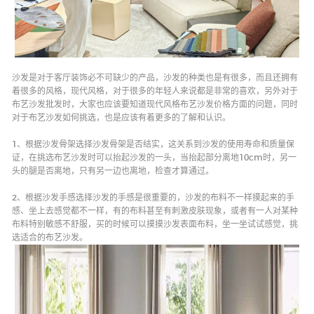
沙发是对于客厅装饰必不可缺少的产品，沙发的种类也是有很多，而且还拥有
着很多的风格，现代风格，对于很多的年轻人来说都是非常的喜欢，另外对于
布艺沙发批发时，大家也应该要知道现代风格布艺沙发价格方面的问题，同时
对于布艺沙发如何挑选，也是应该有着更多的了解和认识。
沙发
软床
1、根据沙发骨架选择沙发骨架是否结实，这关系到沙发的使用寿命和质量保
sofa
Upholstered bed
证，在挑选布艺沙发时可以抬起沙发的一头，当抬起部分离地10cm时，另一
头的腿是否离地，只有另一边也离地，检查才算通过。
2、根据沙发手感选择沙发的手感是很重要的，沙发的布料不一样摸起来的手
感、坐上去感觉都不一样，有的布料甚至有刺激皮肤现象，或者有一人对某种
布料特别敏感不舒服，买的时候可以摸摸沙发表面布料，坐一坐试试感觉，挑
选适合的布艺沙发。
小件
新产品
smallware
New product