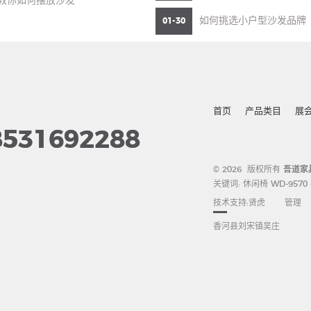
教你如何摆放沙发
如何挑选小户型沙发品牌
01-30
首页
产品类目
展
8531692288
© 2026 版权所有
吾道家
关键词:
休闲椅
WD-9570
技术支持:
贤虎
管理
香河县刘宋镇吴庄