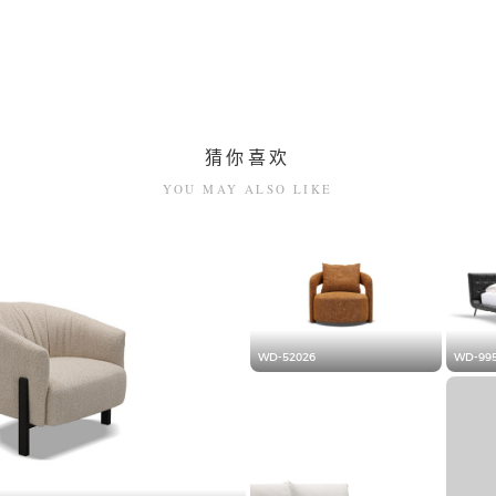
猜你喜欢
YOU MAY ALSO LIKE
WD-52026
WD-99