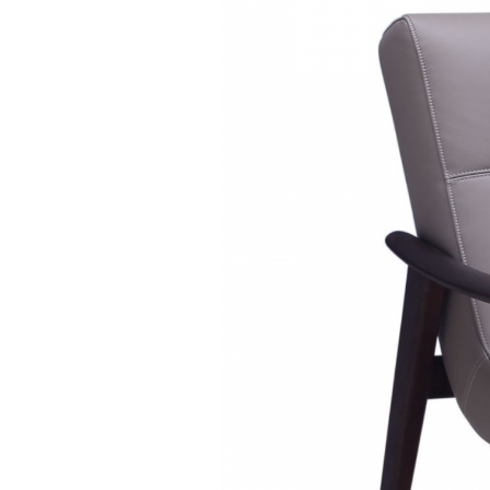
餐桌柜
Dining table with cabine