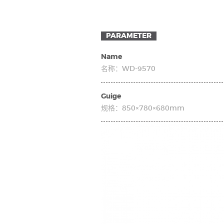
沙发
sofa
PARAMETER
Name
名称：
WD-9570
Guige
规格：
850×780×680mm
新产品
New product