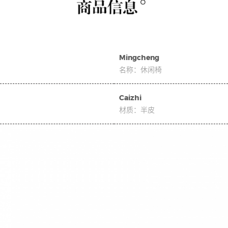
软床
Upholstered bed
Mingcheng
名称：
休闲椅
Caizhi
材质：
半皮
餐椅
dining chair