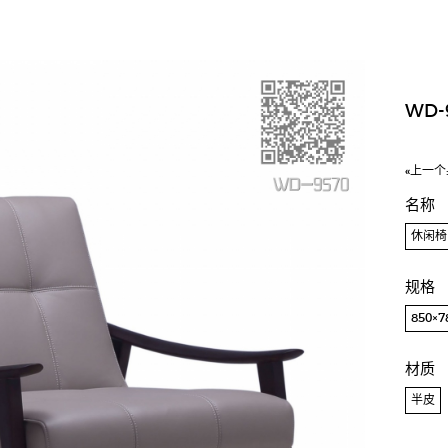
WD-
«上一个
名称
休闲椅
规格
850×
材质
半皮