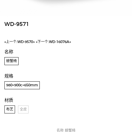
WD-9571
«上一个:
WD-9570»
«下一个:
WD-16076A»
名称
螃蟹椅
规格
980×900c×650mm
材质
布艺
全皮
名称 螃蟹椅