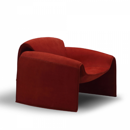
餐椅
休闲椅
dining chair
recliner
餐桌柜
Dining table with
cabinet