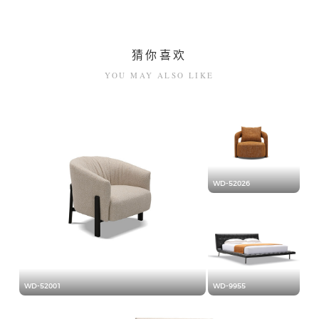
猜你喜欢
YOU MAY ALSO LIKE
WD-52026
WD-52001
WD-9955