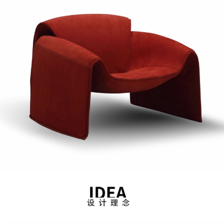
沙发
软床
sofa
Upholstered bed
小件
新产品
smallware
New product